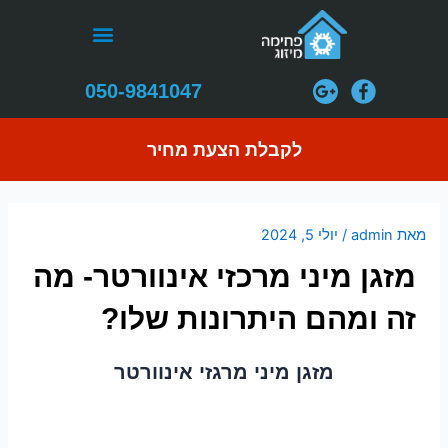
ילוג
ניווט
תפריט
תוכן
התקנת מערכות VRF
050-9841047
לקבלת הצעת מחיר
מאת
admin
/
יולי 5, 2024
מזגן מיני מרכזי אינוורטר- מה
זה ומהם היתרונות שלו?
מזגן מיני מרגזי אינוורטר