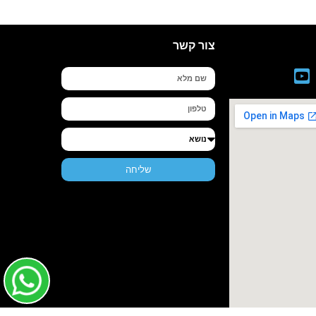
צור קשר
שם
מלא
טלפון
נושא
שליחה