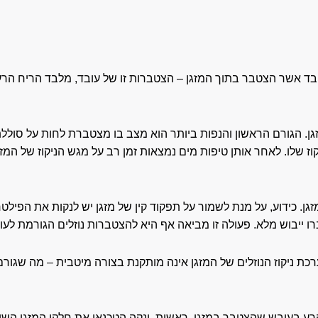
ובד אשר הצטבר בתוך המזגן – הצטברות זו של עובד, מלבד הריח הרע
ן. הגורם הראשון והנפות ביותר הוא מצב בו מצטברת לחות על סולל
וז שלו. לאחר אותן טיפות מים נמצאות זמן רב על מגש הניקוז של המז
ן. כידוע, על מנת לשמור על תפקוד קין של מזגן יש לנקות את הפיל
 ייבוש מלא. פעולה זו מביאה אף היא להצטברות נוזלים הגורמת לעו
רכת ניקוז הנוזלים של המזגן אינה מותקנת בצורה מיטבית – מה שגור
רע בעובש שהצטבר במזגן. ראשית, ינקה הטכנאי את חלקי המזגן השוני