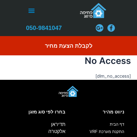
ילוג
תפריט
תוכן
התקנת מערכות VRF
050-9841047
לקבלת הצעת מחיר
No Access
[dlm_no_access]
ניווט מהיר
בחרו לפי סוג מזגן
תדיראן
דף הבית
אלקטרה
התקנת מערכת VRF